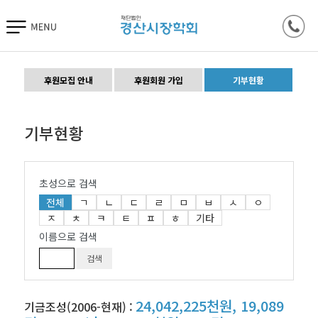
후원모집 안내
후원회원 가입
기부현황
기부현황
초성으로 검색
전체
ㄱ
ㄴ
ㄷ
ㄹ
ㅁ
ㅂ
ㅅ
ㅇ
ㅈ
ㅊ
ㅋ
ㅌ
ㅍ
ㅎ
기타
이름으로 검색
24,042,225천원, 19,089
기금조성(2006-현재) :