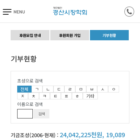
후원모집 안내
후원회원 가입
기부현황
기부현황
초성으로 검색
전체
ㄱ
ㄴ
ㄷ
ㄹ
ㅁ
ㅂ
ㅅ
ㅇ
ㅈ
ㅊ
ㅋ
ㅌ
ㅍ
ㅎ
기타
이름으로 검색
24,042,225천원, 19,089
기금조성(2006-현재) :